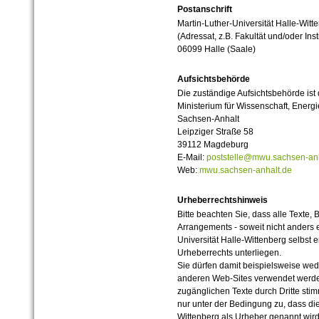
Postanschrift
Martin-Luther-Universität Halle-Witt
(Adressat, z.B. Fakultät und/oder Inst
06099 Halle (Saale)
Aufsichtsbehörde
Die zuständige Aufsichtsbehörde ist
Ministerium für Wissenschaft, Ener
Sachsen-Anhalt
Leipziger Straße 58
39112 Magdeburg
E-Mail:
poststelle@mwu.sachsen-anh
Web:
mwu.sachsen-anhalt.de
Urheberrechtshinweis
Bitte beachten Sie, dass alle Texte, 
Arrangements - soweit nicht anders er
Universität Halle-Wittenberg selbst 
Urheberrechts unterliegen.
Sie dürfen damit beispielsweise wed
anderen Web-Sites verwendet werde
zugänglichen Texte durch Dritte sti
nur unter der Bedingung zu, dass die
Wittenberg als Urheber genannt wird