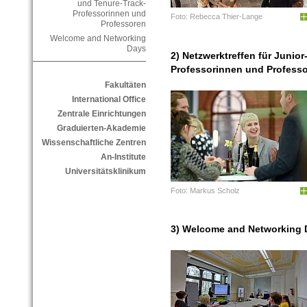
und Tenure-Track-
Professorinnen und
Foto: Rebecca Thier-Lange
Professoren
Welcome and Networking
Days
2) Netzwerktreffen für Junior
Professorinnen und Profess
Fakultäten
International Office
Zentrale Einrichtungen
Graduierten-Akademie
Wissenschaftliche Zentren
An-Institute
Universitätsklinikum
Foto: Markus Scholz
3) Welcome and Networking 